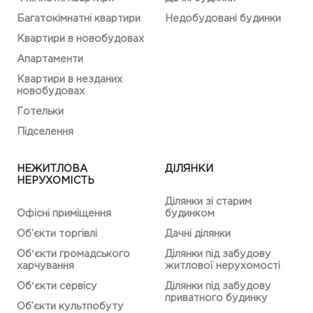
Багатокімнатні квартири
Недобудовані будинки
Квартири в новобудовах
Апартаменти
Квартири в незданих
новобудовах
Готельки
Підселення
НЕЖИТЛОВА
ДІЛЯНКИ
НЕРУХОМІСТЬ
Ділянки зі старим
Офісні приміщення
будинком
Об’єкти торгівлі
Дачні ділянки
Обʼєкти громадського
Ділянки під забудову
харчування
житлової нерухомості
Обʼєкти сервісу
Ділянки під забудову
приватного будинку
Об’єкти культпобуту