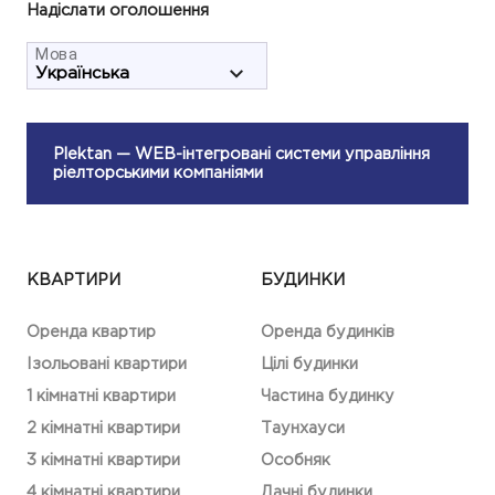
Надіслати оголошення
Мова
Plektan
— WEB-інтегровані системи управління
ріелторськими компаніями
КВАРТИРИ
БУДИНКИ
Оренда квартир
Оренда будинків
Ізольовані квартири
Цілі будинки
1 кімнатні квартири
Частина будинку
2 кімнатні квартири
Таунхауси
3 кімнатні квартири
Особняк
4 кімнатні квартири
Дачні будинки