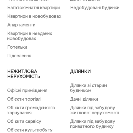
Багатокімнатні квартири
Недобудовані будинки
Квартири в новобудовах
Апартаменти
Квартири в незданих
новобудовах
Готельки
Підселення
НЕЖИТЛОВА
ДІЛЯНКИ
НЕРУХОМІСТЬ
Ділянки зі старим
Офісні приміщення
будинком
Об’єкти торгівлі
Дачні ділянки
Обʼєкти громадського
Ділянки під забудову
харчування
житлової нерухомості
Обʼєкти сервісу
Ділянки під забудову
приватного будинку
Об’єкти культпобуту