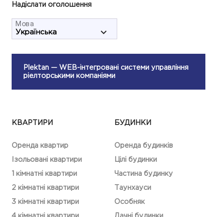
Надіслати оголошення
Мова
Plektan
— WEB-інтегровані системи управління
ріелторськими компаніями
КВАРТИРИ
БУДИНКИ
Оренда квартир
Оренда будинків
Ізольовані квартири
Цілі будинки
1 кімнатні квартири
Частина будинку
2 кімнатні квартири
Таунхауси
3 кімнатні квартири
Особняк
4 кімнатні квартири
Дачні будинки